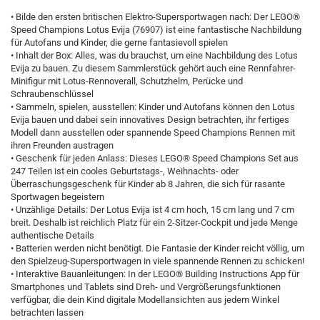
• Bilde den ersten britischen Elektro-Supersportwagen nach: Der LEGO®
Speed Champions Lotus Evija (76907) ist eine fantastische Nachbildung
für Autofans und Kinder, die gerne fantasievoll spielen
• Inhalt der Box: Alles, was du brauchst, um eine Nachbildung des Lotus
Evija zu bauen. Zu diesem Sammlerstück gehört auch eine Rennfahrer-
Minifigur mit Lotus-Rennoverall, Schutzhelm, Perücke und
Schraubenschlüssel
• Sammeln, spielen, ausstellen: Kinder und Autofans können den Lotus
Evija bauen und dabei sein innovatives Design betrachten, ihr fertiges
Modell dann ausstellen oder spannende Speed Champions Rennen mit
ihren Freunden austragen
• Geschenk für jeden Anlass: Dieses LEGO® Speed Champions Set aus
247 Teilen ist ein cooles Geburtstags-, Weihnachts- oder
Überraschungsgeschenk für Kinder ab 8 Jahren, die sich für rasante
Sportwagen begeistern
• Unzählige Details: Der Lotus Evija ist 4 cm hoch, 15 cm lang und 7 cm
breit. Deshalb ist reichlich Platz für ein 2-Sitzer-Cockpit und jede Menge
authentische Details
• Batterien werden nicht benötigt. Die Fantasie der Kinder reicht völlig, um
den Spielzeug-Supersportwagen in viele spannende Rennen zu schicken!
• Interaktive Bauanleitungen: In der LEGO® Building Instructions App für
Smartphones und Tablets sind Dreh- und Vergrößerungsfunktionen
verfügbar, die dein Kind digitale Modellansichten aus jedem Winkel
betrachten lassen