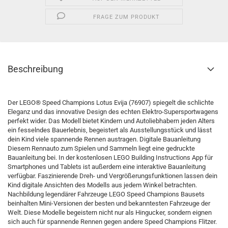
FRAGE ZUM PRODUKT
Beschreibung
Der LEGO® Speed Champions Lotus Evija (76907) spiegelt die schlichte
Eleganz und das innovative Design des echten Elektro-Supersportwagens
perfekt wider. Das Modell bietet Kindern und Autoliebhabern jeden Alters
ein fesselndes Bauerlebnis, begeistert als Ausstellungsstück und lässt
dein Kind viele spannende Rennen austragen. Digitale Bauanleitung
Diesem Rennauto zum Spielen und Sammeln liegt eine gedruckte
Bauanleitung bei. In der kostenlosen LEGO Building Instructions App für
Smartphones und Tablets ist außerdem eine interaktive Bauanleitung
verfügbar. Faszinierende Dreh- und Vergrößerungsfunktionen lassen dein
Kind digitale Ansichten des Modells aus jedem Winkel betrachten.
Nachbildung legendärer Fahrzeuge LEGO Speed Champions Bausets
beinhalten Mini-Versionen der besten und bekanntesten Fahrzeuge der
Welt. Diese Modelle begeistern nicht nur als Hingucker, sondern eignen
sich auch für spannende Rennen gegen andere Speed Champions Flitzer.