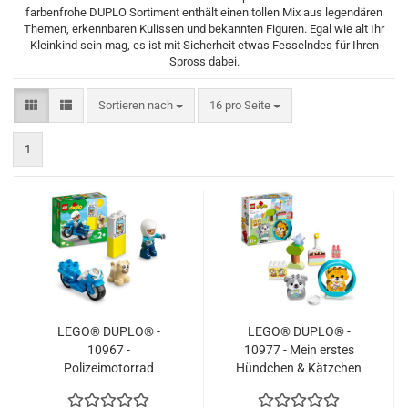
farbenfrohe DUPLO Sortiment enthält einen tollen Mix aus legendären
Themen, erkennbaren Kulissen und bekannten Figuren. Egal wie alt Ihr
Kleinkind sein mag, es ist mit Sicherheit etwas Fesselndes für Ihren
Spross dabei.
Sortieren nach
pro Seite
Sortieren nach
16 pro Seite
1
LEGO® DUPLO® -
LEGO® DUPLO® -
10967 -
10977 - Mein erstes
Polizeimotorrad
Hündchen & Kätzchen
– mit Ton