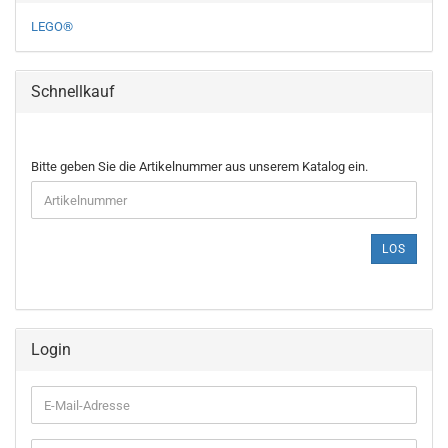
LEGO®
Schnellkauf
BITTE
Bitte geben Sie die Artikelnummer aus unserem Katalog ein.
GEBEN
SIE
DIE
ARTIKELNUMMER
LOS
AUS
UNSEREM
KATALOG
EIN.
Login
E-
Mail-
Adresse