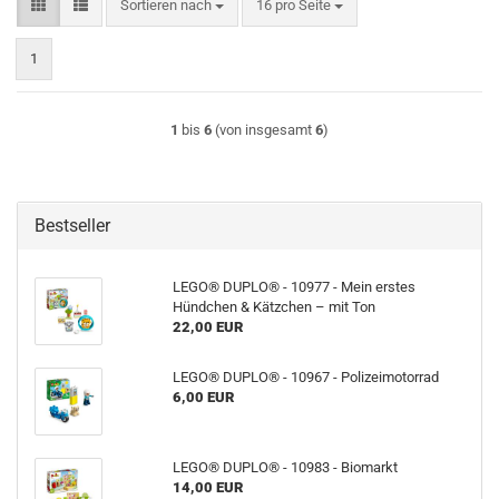
Sortieren nach
pro Seite
Sortieren nach
16 pro Seite
1
1
bis
6
(von insgesamt
6
)
Bestseller
LEGO® DUPLO® - 10977 - Mein erstes
Hündchen & Kätzchen – mit Ton
22,00 EUR
LEGO® DUPLO® - 10967 - Polizeimotorrad
6,00 EUR
LEGO® DUPLO® - 10983 - Biomarkt
14,00 EUR