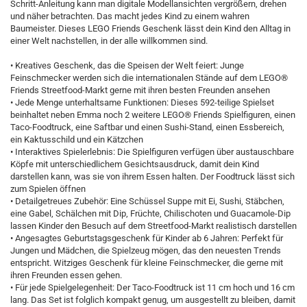
Schritt-Anleitung kann man digitale Modellansichten vergrößern, drehen
und näher betrachten. Das macht jedes Kind zu einem wahren
Baumeister. Dieses LEGO Friends Geschenk lässt dein Kind den Alltag in
einer Welt nachstellen, in der alle willkommen sind.
• Kreatives Geschenk, das die Speisen der Welt feiert: Junge
Feinschmecker werden sich die internationalen Stände auf dem LEGO®
Friends Streetfood-Markt gerne mit ihren besten Freunden ansehen
• Jede Menge unterhaltsame Funktionen: Dieses 592-teilige Spielset
beinhaltet neben Emma noch 2 weitere LEGO® Friends Spielfiguren, einen
Taco-Foodtruck, eine Saftbar und einen Sushi-Stand, einen Essbereich,
ein Kaktusschild und ein Kätzchen
• Interaktives Spielerlebnis: Die Spielfiguren verfügen über austauschbare
Köpfe mit unterschiedlichem Gesichtsausdruck, damit dein Kind
darstellen kann, was sie von ihrem Essen halten. Der Foodtruck lässt sich
zum Spielen öffnen
• Detailgetreues Zubehör: Eine Schüssel Suppe mit Ei, Sushi, Stäbchen,
eine Gabel, Schälchen mit Dip, Früchte, Chilischoten und Guacamole-Dip
lassen Kinder den Besuch auf dem Streetfood-Markt realistisch darstellen
• Angesagtes Geburtstagsgeschenk für Kinder ab 6 Jahren: Perfekt für
Jungen und Mädchen, die Spielzeug mögen, das den neuesten Trends
entspricht. Witziges Geschenk für kleine Feinschmecker, die gerne mit
ihren Freunden essen gehen.
• Für jede Spielgelegenheit: Der Taco-Foodtruck ist 11 cm hoch und 16 cm
lang. Das Set ist folglich kompakt genug, um ausgestellt zu bleiben, damit