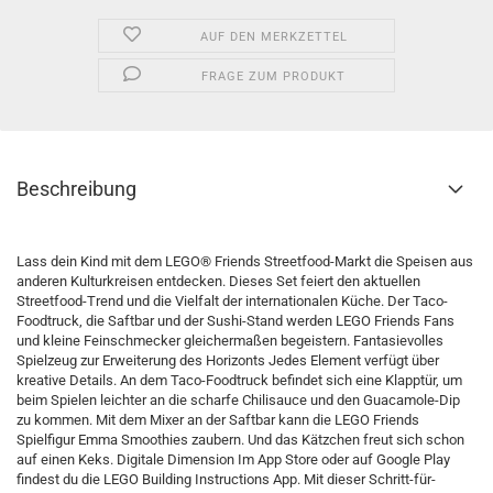
AUF DEN MERKZETTEL
FRAGE ZUM PRODUKT
Beschreibung
Lass dein Kind mit dem LEGO® Friends Streetfood-Markt die Speisen aus
anderen Kulturkreisen entdecken. Dieses Set feiert den aktuellen
Streetfood-Trend und die Vielfalt der internationalen Küche. Der Taco-
Foodtruck, die Saftbar und der Sushi-Stand werden LEGO Friends Fans
und kleine Feinschmecker gleichermaßen begeistern. Fantasievolles
Spielzeug zur Erweiterung des Horizonts Jedes Element verfügt über
kreative Details. An dem Taco-Foodtruck befindet sich eine Klapptür, um
beim Spielen leichter an die scharfe Chilisauce und den Guacamole-Dip
zu kommen. Mit dem Mixer an der Saftbar kann die LEGO Friends
Spielfigur Emma Smoothies zaubern. Und das Kätzchen freut sich schon
auf einen Keks. Digitale Dimension Im App Store oder auf Google Play
findest du die LEGO Building Instructions App. Mit dieser Schritt-für-