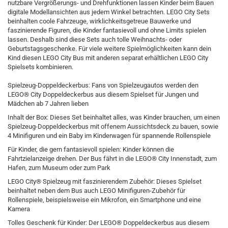
nutzbare Vergrößerungs- und Drehfunktionen lassen Kinder beim Bauen
digitale Modellansichten aus jedem Winkel betrachten. LEGO City Sets
beinhalten coole Fahrzeuge, wirklichkeitsgetreue Bauwerke und
faszinierende Figuren, die Kinder fantasievoll und ohne Limits spielen
lassen. Deshalb sind diese Sets auch tolle Weihnachts- oder
Geburtstagsgeschenke. Für viele weitere Spielmöglichkeiten kann dein
Kind diesen LEGO City Bus mit anderen separat erhältlichen LEGO City
Spielsets kombinieren.
Spielzeug-Doppeldeckerbus: Fans von Spielzeugautos werden den
LEGO® City Doppeldeckerbus aus diesem Spielset für Jungen und
Mädchen ab 7 Jahren lieben
Inhalt der Box: Dieses Set beinhaltet alles, was Kinder brauchen, um einen
Spielzeug-Doppeldeckerbus mit offenem Aussichtsdeck zu bauen, sowie
4 Minifiguren und ein Baby im Kinderwagen für spannende Rollenspiele
Für Kinder, die gern fantasievoll spielen: Kinder können die
Fahrtzielanzeige drehen. Der Bus fährt in die LEGO® City Innenstadt, zum
Hafen, zum Museum oder zum Park
LEGO City® Spielzeug mit faszinierendem Zubehör: Dieses Spielset
beinhaltet neben dem Bus auch LEGO Minifiguren-Zubehör für
Rollenspiele, beispielsweise ein Mikrofon, ein Smartphone und eine
Kamera
Tolles Geschenk für Kinder: Der LEGO® Doppeldeckerbus aus diesem