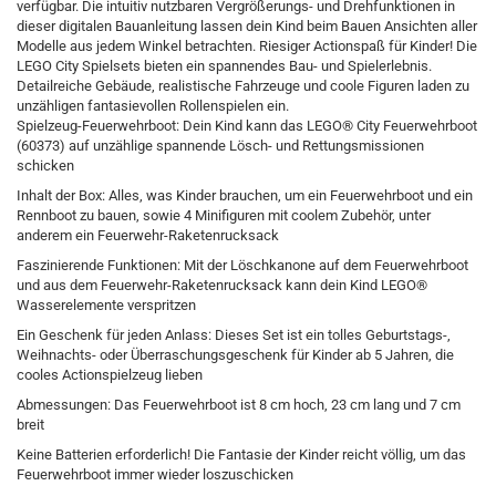
verfügbar. Die intuitiv nutzbaren Vergrößerungs- und Drehfunktionen in
dieser digitalen Bauanleitung lassen dein Kind beim Bauen Ansichten aller
Modelle aus jedem Winkel betrachten. Riesiger Actionspaß für Kinder! Die
LEGO City Spielsets bieten ein spannendes Bau- und Spielerlebnis.
Detailreiche Gebäude, realistische Fahrzeuge und coole Figuren laden zu
unzähligen fantasievollen Rollenspielen ein.
Spielzeug-Feuerwehrboot: Dein Kind kann das LEGO® City Feuerwehrboot
(60373) auf unzählige spannende Lösch- und Rettungsmissionen
schicken
Inhalt der Box: Alles, was Kinder brauchen, um ein Feuerwehrboot und ein
Rennboot zu bauen, sowie 4 Minifiguren mit coolem Zubehör, unter
anderem ein Feuerwehr-Raketenrucksack
Faszinierende Funktionen: Mit der Löschkanone auf dem Feuerwehrboot
und aus dem Feuerwehr-Raketenrucksack kann dein Kind LEGO®
Wasserelemente verspritzen
Ein Geschenk für jeden Anlass: Dieses Set ist ein tolles Geburtstags-,
Weihnachts- oder Überraschungsgeschenk für Kinder ab 5 Jahren, die
cooles Actionspielzeug lieben
Abmessungen: Das Feuerwehrboot ist 8 cm hoch, 23 cm lang und 7 cm
breit
Keine Batterien erforderlich! Die Fantasie der Kinder reicht völlig, um das
Feuerwehrboot immer wieder loszuschicken